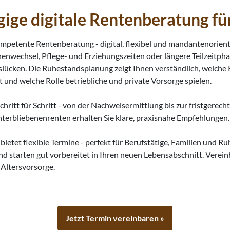
ige digitale Rentenberatung fü
mpetente Rentenberatung - digital, flexibel und mandantenorie
chenwechsel, Pflege- und Erziehungszeiten oder längere Teilzeitph
slücken. Die Ruhestandsplanung zeigt Ihnen verständlich, welche 
 und welche Rolle betriebliche und private Vorsorge spielen.
chritt für Schritt - von der Nachweisermittlung bis zur fristgerech
terbliebenenrenten erhalten Sie klare, praxisnahe Empfehlungen.
etet flexible Termine - perfekt für Berufstätige, Familien und R
d starten gut vorbereitet in Ihren neuen Lebensabschnitt. Vereinb
n Altersvorsorge.
Jetzt Termin vereinbaren »