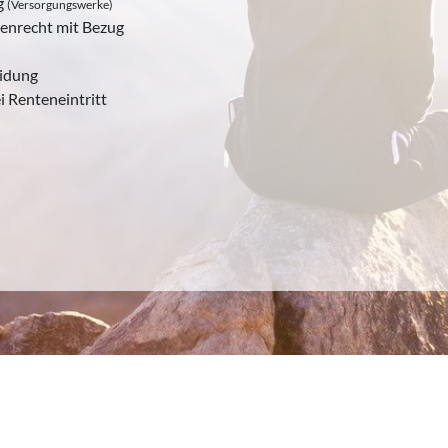
g
(Versorgungswerke)
enrecht mit Bezug
eidung
i Renteneintritt