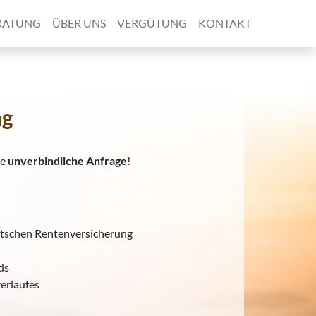
RATUNG
ÜBER UNS
VERGÜTUNG
KONTAKT
ng
re
unverbindliche Anfrage
!
tschen Rentenversicherung
ds
erlaufes