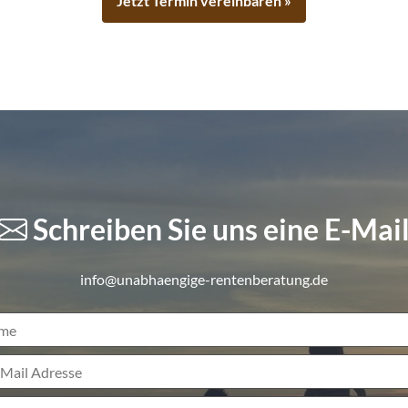
Jetzt Termin vereinbaren »
Schreiben Sie uns eine E-Mai
info@unabhaengige-rentenberatung.de
me
ebseite
-Mail Adresse