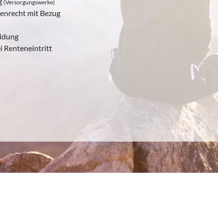
g
(Versorgungswerke)
enrecht mit Bezug
eidung
i Renteneintritt