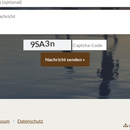
 (optional)
Captcha-Code
ssum
⋅
Datenschutz