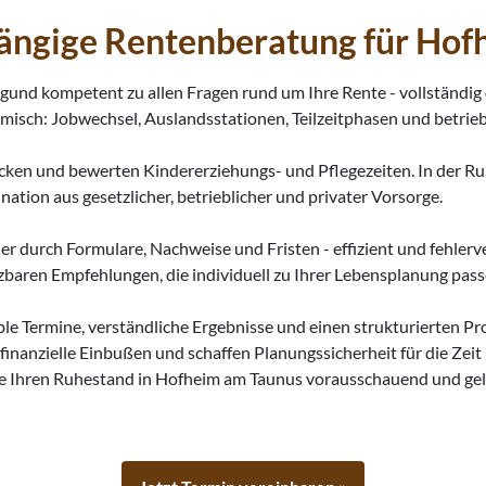
hängige Rentenberatung für Hof
und kompetent zu allen Fragen rund um Ihre Rente - vollständig 
isch: Jobwechsel, Auslandsstationen, Teilzeitphasen und betrieb
ücken und bewerten Kindererziehungs- und Pflegezeiten. In der R
tion aus gesetzlicher, betrieblicher und privater Vorsorge.
her durch Formulare, Nachweise und Fristen - effizient und fehler
baren Empfehlungen, die individuell zu Ihrer Lebensplanung pass
ble Termine, verständliche Ergebnisse und einen strukturierten 
inanzielle Einbußen und schaffen Planungssicherheit für die Zeit
Sie Ihren Ruhestand in Hofheim am Taunus vorausschauend und gel