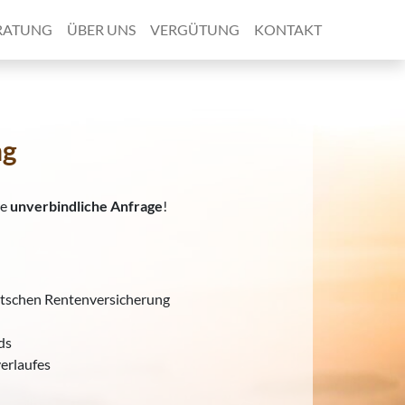
RATUNG
ÜBER UNS
VERGÜTUNG
KONTAKT
ng
re
unverbindliche Anfrage
!
tschen Rentenversicherung
ds
erlaufes