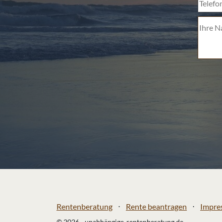
Telefon
Rentenberatung
⋅
Rente beantragen
⋅
Impre
© 2026 - unabhängige-rentenberatung.de